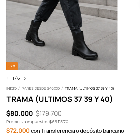
-
55
%
1
/
6
INICIO
/
PARES DESDE $40.000
/
TRAMA (ULTIMOS 37 39 Y 40)
TRAMA (ULTIMOS 37 39 Y 40)
$80.000
$179.700
Precio sin impuestos
$66.115,70
$72.000
con
Transferencia o depósito bancario