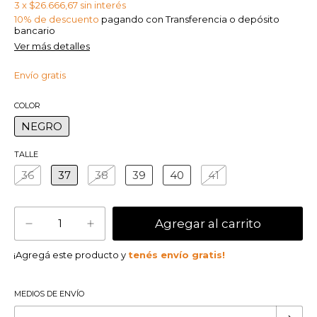
3
x
$26.666,67
sin interés
10% de descuento
pagando con Transferencia o depósito
bancario
Ver más detalles
Envío gratis
COLOR
NEGRO
TALLE
36
37
38
39
40
41
¡Agregá este producto y
tenés envío gratis!
MEDIOS DE ENVÍO
Cambiar CP
Entregas para el CP: