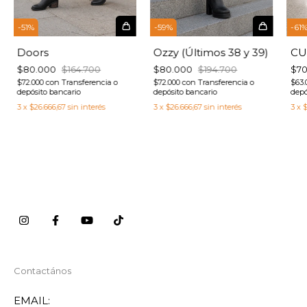
-
51
%
-
61
-
59
%
Doors
CU
Ozzy (Últimos 38 y 39)
$80.000
$164.700
$7
$80.000
$194.700
$72.000
con
Transferencia o
$63.
$72.000
con
Transferencia o
depósito bancario
depó
depósito bancario
3
x
$26.666,67
sin interés
3
x
$
3
x
$26.666,67
sin interés
Contactános
EMAIL: